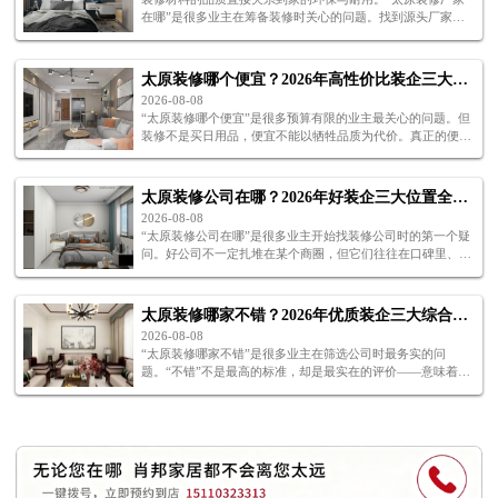
在哪”是很多业主在筹备装修时关心的问题。找到源头厂家，
意味着更高的性价比和更可靠的品质保障。那么，“太原装修
厂家在哪”才能让人放心？
太原装修哪个便宜？2026年高性价比装企三大甄选关键
2026-08-08
“太原装修哪个便宜”是很多预算有限的业主最关心的问题。但
装修不是买日用品，便宜不能以牺牲品质为代价。真正的便
宜，是在保证品质的前提下把总预算控制住。下面三个关键，
帮你找到“太原装修哪个便宜”的答案。
太原装修公司在哪？2026年好装企三大位置全解析
2026-08-08
“太原装修公司在哪”是很多业主开始找装修公司时的第一个疑
问。好公司不一定扎堆在某个商圈，但它们往往在口碑里、在
工地上、在展厅里都能找到。下面从三个方面为你解析“太原
装修公司在哪”。
太原装修哪家不错？2026年优质装企三大综合评价标准
2026-08-08
“太原装修哪家不错”是很多业主在筛选公司时最务实的问
题。“不错”不是最高的标准，却是最实在的评价——意味着这
家公司在品质、服务和价格之间找到了良好的平衡。下面三个
标准，帮你判断“太原装修哪家不错”。