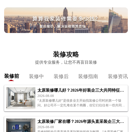
装修攻略
提供专业服务，让您不再盲目装修
装修前
装修中
装修后
装修指南
装修资讯
太原装修哪儿好？2026年好装企三大共同特征解析
2026-08-08
“太原装修哪儿好”是很多业主开始找装修公司时的第一个疑
问。好公司不一定扎堆在某个商圈，但它们往往有一些共同的
特征——施工过硬、报价透明、售后有保障。下面为你解
析“太原装修哪儿好”。
太原装修厂家在哪？2026年源头直采装企三大位置解析
2026-08-08
装修材料的品质直接关系到家的环保与耐用。“太原装修厂家