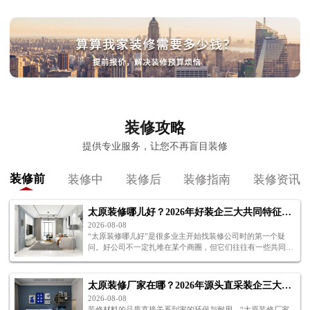
装修攻略
提供专业服务，让您不再盲目装修
装修前
装修中
装修后
装修指南
装修资讯
太原装修哪儿好？2026年好装企三大共同特征解析
2026-08-08
“太原装修哪儿好”是很多业主开始找装修公司时的第一个疑
问。好公司不一定扎堆在某个商圈，但它们往往有一些共同的
特征——施工过硬、报价透明、售后有保障。下面为你解
析“太原装修哪儿好”。
太原装修厂家在哪？2026年源头直采装企三大位置解析
2026-08-08
装修材料的品质直接关系到家的环保与耐用。“太原装修厂家