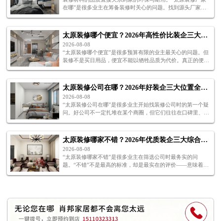
在哪”是很多业主在筹备装修时关心的问题。找到源头厂家，
意味着更高的性价比和更可靠的品质保障。那么，“太原装修
厂家在哪”才能让人放心？
太原装修哪个便宜？2026年高性价比装企三大甄选关键
2026-08-08
“太原装修哪个便宜”是很多预算有限的业主最关心的问题。但
装修不是买日用品，便宜不能以牺牲品质为代价。真正的便
宜，是在保证品质的前提下把总预算控制住。下面三个关键，
帮你找到“太原装修哪个便宜”的答案。
太原装修公司在哪？2026年好装企三大位置全解析
2026-08-08
“太原装修公司在哪”是很多业主开始找装修公司时的第一个疑
问。好公司不一定扎堆在某个商圈，但它们往往在口碑里、在
工地上、在展厅里都能找到。下面从三个方面为你解析“太原
装修公司在哪”。
太原装修哪家不错？2026年优质装企三大综合评价标准
2026-08-08
“太原装修哪家不错”是很多业主在筛选公司时最务实的问
题。“不错”不是最高的标准，却是最实在的评价——意味着这
家公司在品质、服务和价格之间找到了良好的平衡。下面三个
标准，帮你判断“太原装修哪家不错”。