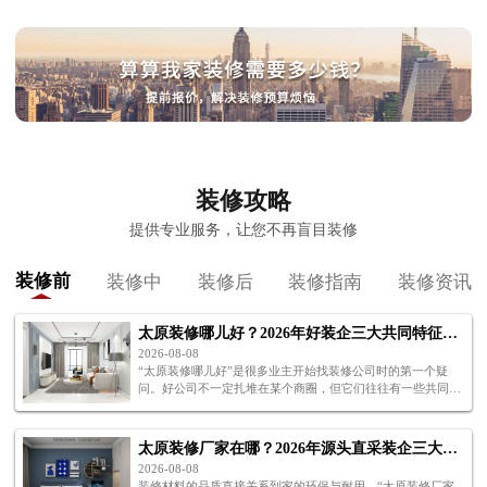
装修攻略
提供专业服务，让您不再盲目装修
装修前
装修中
装修后
装修指南
装修资讯
太原装修哪儿好？2026年好装企三大共同特征解析
2026-08-08
“太原装修哪儿好”是很多业主开始找装修公司时的第一个疑
问。好公司不一定扎堆在某个商圈，但它们往往有一些共同的
特征——施工过硬、报价透明、售后有保障。下面为你解
析“太原装修哪儿好”。
太原装修厂家在哪？2026年源头直采装企三大位置解析
2026-08-08
装修材料的品质直接关系到家的环保与耐用。“太原装修厂家