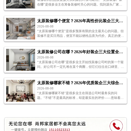
在哪”是很多业主在筹备装修时关心的问题。找到源头厂家，
意味着更高的性价比和更可靠的品质保障。那么，“太原装修
厂家在哪”才能让人放心？
太原装修哪个便宜？2026年高性价比装企三大甄选关键
2026-08-08
“太原装修哪个便宜”是很多预算有限的业主最关心的问题。但
装修不是买日用品，便宜不能以牺牲品质为代价。真正的便
宜，是在保证品质的前提下把总预算控制住。下面三个关键，
帮你找到“太原装修哪个便宜”的答案。
太原装修公司在哪？2026年好装企三大位置全解析
2026-08-08
“太原装修公司在哪”是很多业主开始找装修公司时的第一个疑
问。好公司不一定扎堆在某个商圈，但它们往往在口碑里、在
工地上、在展厅里都能找到。下面从三个方面为你解析“太原
装修公司在哪”。
太原装修哪家不错？2026年优质装企三大综合评价标准
2026-08-08
“太原装修哪家不错”是很多业主在筛选公司时最务实的问
题。“不错”不是最高的标准，却是最实在的评价——意味着这
家公司在品质、服务和价格之间找到了良好的平衡。下面三个
标准，帮你判断“太原装修哪家不错”。