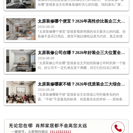
在哪”是很多业主在筹备装修时关心的问题。找到源头厂家，
意味着更高的性价比和更可靠的品质保障。那么，“太原装修
厂家在哪”才能让人放心？
太原装修哪个便宜？2026年高性价比装企三大甄选关键
2026-08-08
“太原装修哪个便宜”是很多预算有限的业主最关心的问题。但
装修不是买日用品，便宜不能以牺牲品质为代价。真正的便
宜，是在保证品质的前提下把总预算控制住。下面三个关键，
帮你找到“太原装修哪个便宜”的答案。
太原装修公司在哪？2026年好装企三大位置全解析
2026-08-08
“太原装修公司在哪”是很多业主开始找装修公司时的第一个疑
问。好公司不一定扎堆在某个商圈，但它们往往在口碑里、在
工地上、在展厅里都能找到。下面从三个方面为你解析“太原
装修公司在哪”。
太原装修哪家不错？2026年优质装企三大综合评价标准
2026-08-08
“太原装修哪家不错”是很多业主在筛选公司时最务实的问
题。“不错”不是最高的标准，却是最实在的评价——意味着这
家公司在品质、服务和价格之间找到了良好的平衡。下面三个
标准，帮你判断“太原装修哪家不错”。