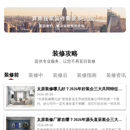
装修攻略
提供专业服务，让您不再盲目装修
装修前
装修中
装修后
装修指南
装修资讯
太原装修哪儿好？2026年好装企三大共同特征解析
2026-08-08
“太原装修哪儿好”是很多业主开始找装修公司时的第一个疑
问。好公司不一定扎堆在某个商圈，但它们往往有一些共同的
特征——施工过硬、报价透明、售后有保障。下面为你解
析“太原装修哪儿好”。
太原装修厂家在哪？2026年源头直采装企三大位置解析
2026-08-08
装修材料的品质直接关系到家的环保与耐用。“太原装修厂家