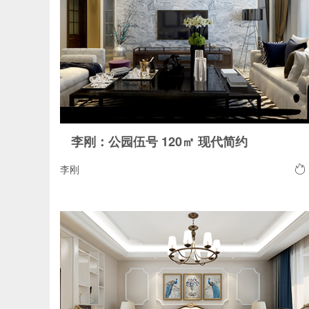
李刚：公园伍号 120㎡ 现代简约
李刚