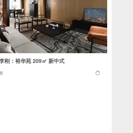
李刚：裕华苑 209㎡ 新中式
刚