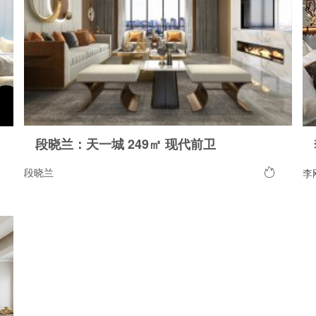
段晓兰：天一城 249㎡ 现代前卫
段晓兰
李