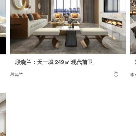
段晓兰：天一城 249㎡ 现代前卫
段晓兰
李