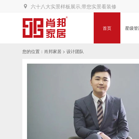
六十八大实景样板展示,带您实景看装修
首页
星级管
您的位置：
肖邦家居 >
设计团队