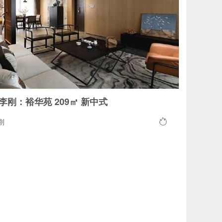
李刚：裕华苑 209㎡ 新中式
刚