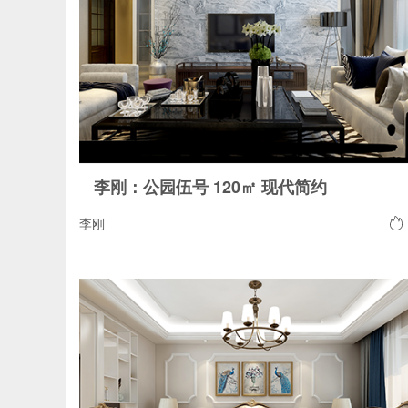
李刚：公园伍号 120㎡ 现代简约
李刚